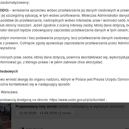
 zautomatyzowany;
Dostępna liczba: 1
– wniesienia sprzeciwu wobec przetwarzania jej danych osobowych w prawn
 RODO)
2
2 osoby
pow. 14,00 m
1 sypialnia
 jej szczególną sytuacją, w tym wobec profilowania. Wówczas Administrator dany
2 łóżka pojedyncze (Single)
podstaw do przetwarzania, nadrzędnych wobec interesów, praw i wolności osób, k
lub obrony roszczeń. Jeżeli zgodnie z oceną interesy osoby, której dane dotyczą,
trator danych będzie zobowiązany zaprzestać przetwarzania danych w tych celach;
Udostępnij
Sz
żdym momencie i bez podawania przyczyny, lecz przetwarzanie danych osobowy
e z prawem. Cofnięcie zgody spowoduje zaprzestanie przetwarzania przez Admini
a wyrażona.
nionych praw, osoba, której dane dotyczą, powinna skontaktować się, wykorzystu
nformować go, z którego prawa i w jakim zakresie chce skorzystać.
 Osobowych
rawo wnieść skargę do organu nadzoru, którym w Polsce jest Prezes Urzędu Ochr
Pokój nr5 (2 os. z WC)
 można kontaktować się w następujący sposób:
2 osoby
1 łóżko podwójne (Double)
93 Warszawa;
podawczą dostępną na stronie: https://www.uodo.gov.pl/pl/p/kontakt ;
(obiekt niedostępny w wybranym terminie):
Proponowany inny termin
12.08.2026 - 14.08.2026 (2 noce)
 dane dotyczą, może również skontaktować się bezpośrednio z inspektorem ochro