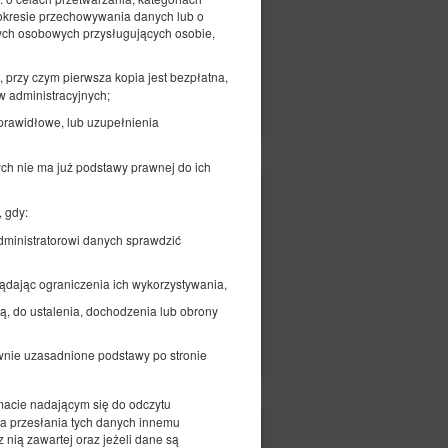
 okresie przechowywania danych lub o
anych osobowych przysługujących osobie,
 przy czym pierwsza kopia jest bezpłatna,
w administracyjnych;
czegóły
Dostępność
Pokaż oferty
prawidłowe, lub uzupełnienia
ych nie ma już podstawy prawnej do ich
195,00 zł
 gdy:
2 osoby / 1 noc
dministratorowi danych sprawdzić
żądając ograniczenia ich wykorzystywania,
zą, do ustalenia, dochodzenia lub obrony
czegóły
Dostępność
Pokaż oferty
awnie uzasadnione podstawy po stronie
acie nadającym się do odczytu
ia przesłania tych danych innemu
225,00 zł
 nią zawartej oraz jeżeli dane są