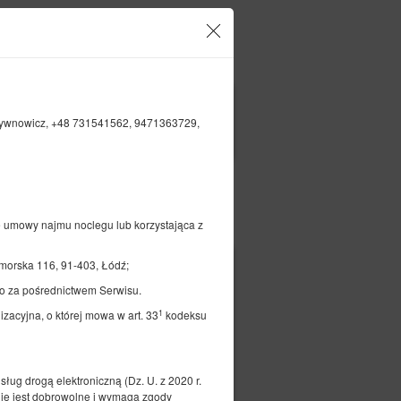
Twoje konto i rezerwacje
PL
zł
|
ywnowicz, +48 731541562, 9471363729,
FILTRY
Opłać
e umowy najmu noclegu lub korzystająca z
orska 116, 91-403, Łódź;
149,00 zł
o za pośrednictwem Serwisu.
2 osoby / 1 noc
1
zacyjna, o której mowa w art. 33
kodeksu
ług drogą elektroniczną (Dz. U. z 2020 r.
ie jest dobrowolne i wymaga zgody
czegóły
Dostępność