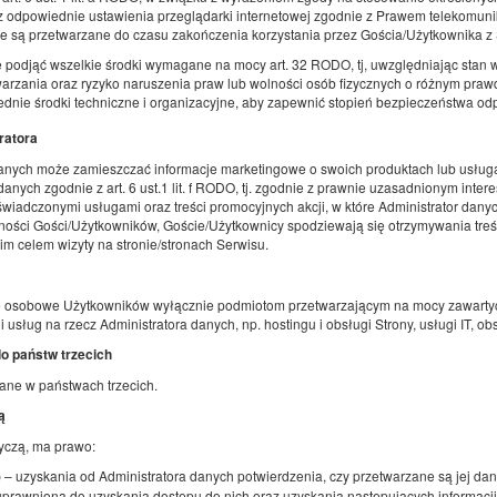
ez odpowiednie ustawienia przeglądarki internetowej zgodnie z Prawem telekomun
e są przetwarzane do czasu zakończenia korzystania przez Gościa/Użytkownika z
Udostępnij
Sz
ę podjąć wszelkie środki wymagane na mocy art. 32 RODO, tj, uwzględniając stan w
etwarzania oraz ryzyko naruszenia praw lub wolności osób fizycznych o różnym pra
dnie środki techniczne i organizacyjne, aby zapewnić stopień bezpieczeństwa od
ratora
Pokój London ( 2 os. z wspólnym WC) / za
danych może zamieszczać informacje marketingowe o swoich produktach lub usługach
nych zgodnie z art. 6 ust.1 lit. f RODO, tj. zgodnie z prawnie uzasadnionym int
drzwiami WORLD
 świadczonymi usługami oraz treści promocyjnych akcji, w które Administrator da
Dostępna liczba: 1
olności Gości/Użytkowników, Goście/Użytkownicy spodziewają się otrzymywania treś
nim celem wizyty na stronie/stronach Serwisu.
2
2 osoby
pow. 11,00 m
1 sypialnia
2 łóżka pojedyncze (Single)
ne osobowe Użytkowników wyłącznie podmiotom przetwarzającym na mocy zawarty
usług na rzecz Administratora danych, np. hostingu i obsługi Strony, usługi IT, ob
Udostępnij
Sz
o państw trzecich
ne w państwach trzecich.
ą
yczą, ma prawo:
Mieszkanie Venice ( 2 os)
– uzyskania od Administratora danych potwierdzenia, czy przetwarzane są jej da
)
Dostępna liczba: 1
uprawniona do uzyskania dostępu do nich oraz uzyskania następujących informacji: