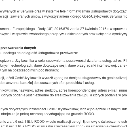
owywanych w Serwisie oraz w systemie teleinformatycznym Usługodawcy dotycząc
rwacji i zawieranych umów, z wykorzystaniem którego Gość/Użytkownik Serwisu m
Pokój Paris ( 2 os. z wspólnym WC) / za
amentu Europejskiego i Rady (UE) 2016/679 z dnia 27 kwietnia 2016 r. w sprawie 
drzwiami WORLD
wych i w sprawie swobodnego przepływu takich danych oraz uchylenia dyrektywy
Dostępna liczba: 1
 przetwarzania danych
2
2 osoby
pow. 11,00 m
1 sypialnia
mu noclegu na odległość Usługodawca przetwarza:
1 łóżko podwójne (Double)
rządzenia Użytkownika w celu zapewnienia poprawności działania usług: adres IP 
bnych technologiach, dane dotyczące sesji, dane przeglądarki internetowej, dane
 w tym na poszczególnych podstronach;
Udostępnij
Sz
cji, jeżeli Gość/Użytkownik wyraził zgodę na dostęp usługodawcy do geolokalizacji.
ostarczania bardziej dostosowanych ofert produktów i usług.
ków: imię, nazwisko, adres siedziby, adres korespondencyjny, adres e-mail, num
 których podanie jest niezbędne do zrealizowania zakupu, a których podania w 
Pokój nr1 (2 os. z wspólnym WC)
danych dotyczących tożsamości Gości/Użytkowników, lecz w połączeniu z innymi i
Dostępna liczba: 1
or obejmuje je pełną ochroną przysługującą na gruncie RODO.
2
2 osoby
pow. 11,00 m
1 sypialnia
ie z art. 6 ust. 1 lit. b RODO, w celu realizacji usługi, tj. umowy o świadczenie u
2 łóżka pojedyncze (Single)
rt. 6 ust. 1 lit. a RODO, w związku z wyrażeniem zgody na stosowanie określonyc