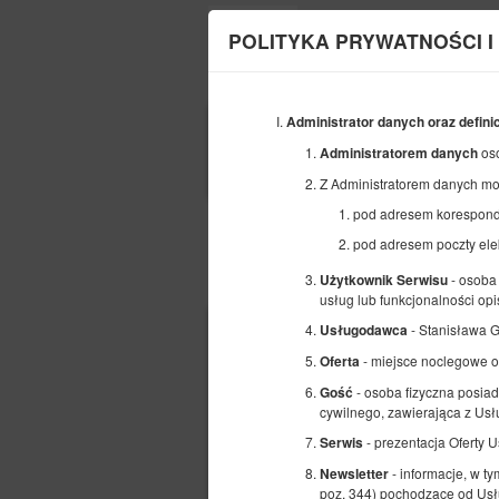
POLITYKA PRYWATNOŚCI I
Administrator danych oraz defini
POCZĄTEK
oso
Administratorem danych
07
SIERPNIA
2026
Z Administratorem danych mo
pod adresem korespond
pod adresem poczty ele
Wybierz ofertę
- osoba 
Użytkownik Serwisu
usług lub funkcjonalności opi
- Stanisława 
Usługodawca
- miejsce noclegowe 
Oferta
- osoba fizyczna posiad
Gość
cywilnego, zawierająca z U
- prezentacja Oferty 
Serwis
- informacje, w t
Newsletter
poz. 344) pochodzące od Usł