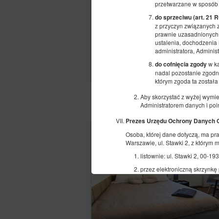
przetwarzane w sposób
do sprzeciwu (art. 21
z przyczyn związanych z
prawnie uzasadnionych 
ustalenia, dochodzenia 
administratora, Adminis
w ka
do cofnięcia zgody
nadal pozostanie zgodn
którym zgoda ta został
Aby skorzystać z wyżej wymie
POZOSTAŁE OFERTY
Administratorem danych i poi
Prezes Urzędu Ochrony Danych
Osoba, której dane dotyczą, ma p
Warszawie, ul. Stawki 2, z którym
listownie: ul. Stawki 2, 00-1
przez elektroniczną skrzynkę 
infolinia: 606-950-0000.
Inspektor Ochrony Danych
W każdym przypadku osoba, której