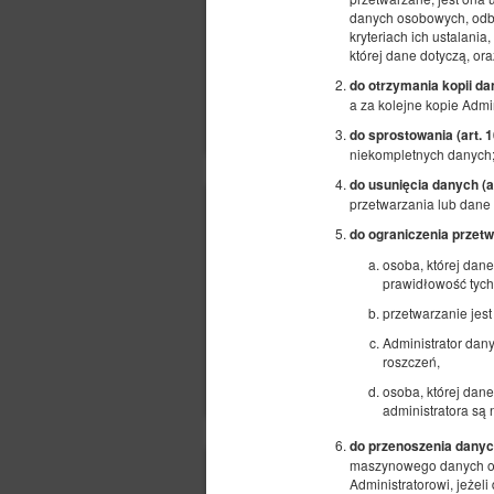
danych osobowych, odbi
kryteriach ich ustalani
której dane dotyczą, or
do otrzymania kopii da
a za kolejne kopie Admi
do sprostowania (art.
niekompletnych danych
do usunięcia danych (
przetwarzania lub dane 
do ograniczenia przetw
osoba, której dan
prawidłowość tych
przetwarzanie jest
Administrator dany
roszczeń,
osoba, której dan
administratora są
do przenoszenia danyc
maszynowego danych oso
Administratorowi, jeżel