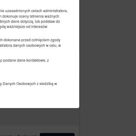
2 osoby / 1 noc
ie uzasadnionych celach administratora,
ch dokonuje oceny istnienia ważnych
tórych dane dotyczą, lub podstaw do
 będą ważniejsze od interesów
czegóły
Dostępność
ch dokonane przed cofnięciem zgody
Pokaż oferty
stratora danych osobowych w celu, w
jąc podane dane kontaktowe, z
292,00 zł
ony Danych Osobowych z siedzibą w
ny danych Administratora za pomocą