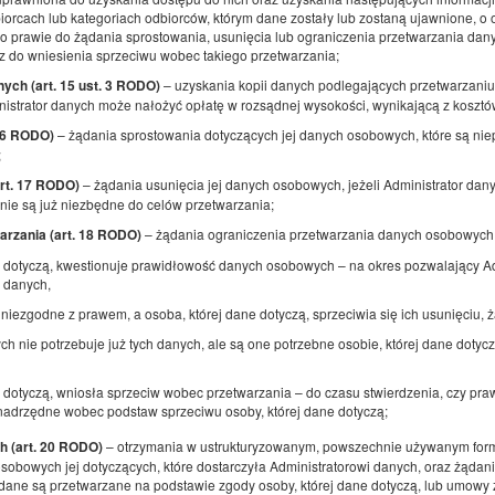
2
2 osoby
pow. 21,00 m
1 sypialnia
orcach lub kategoriach odbiorców, którym dane zostały lub zostaną ujawnione, o
a, o prawie do żądania sprostowania, usunięcia lub ograniczenia przetwarzania d
1 łóżko podwójne (Double)
az do wniesienia sprzeciwu wobec takiego przetwarzania;
– uzyskania kopii danych podlegających przetwarzaniu,
nych (art. 15 ust. 3 RODO)
nistrator danych może nałożyć opłatę w rozsądnej wysokości, wynikającą z kosztó
Udostępnij
Sz
– żądania sprostowania dotyczących jej danych osobowych, które są nie
 16 RODO)
;
– żądania usunięcia jej danych osobowych, jeżeli Administrator dan
art. 17 RODO)
nie są już niezbędne do celów przetwarzania;
Pokój nr2 (2 os. z wspólnym WC)
– żądania ograniczenia przetwarzania danych osobowych,
arzania (art. 18 RODO)
Dostępna liczba: 1
e dotyczą, kwestionuje prawidłowość danych osobowych – na okres pozwalający A
2
2 osoby
pow. 11,00 m
1 sypialnia
 danych,
2 łóżka pojedyncze (Single)
 niezgodne z prawem, a osoba, której dane dotyczą, sprzeciwia się ich usunięciu, 
ch nie potrzebuje już tych danych, ale są one potrzebne osobie, której dane dotyc
Udostępnij
Sz
e dotyczą, wniosła sprzeciw wobec przetwarzania – do czasu stwierdzenia, czy pr
 nadrzędne wobec podstaw sprzeciwu osoby, której dane dotyczą;
– otrzymania w ustrukturyzowanym, powszechnie używanym form
h (art. 20 RODO)
bowych jej dotyczących, które dostarczyła Administratorowi danych, oraz żądan
Pokój nr 1 (2 os. z wspólnym WC )
i dane są przetwarzane na podstawie zgody osoby, której dane dotyczą, lub umowy z