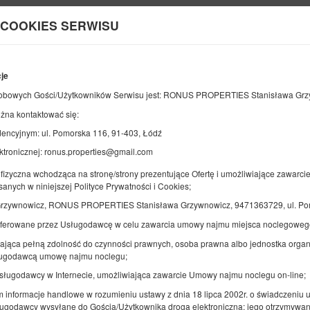
 COOKIES SERWISU
Informacje o nas
cje
KONIEC
LICZBA OSÓB
2
bowych Gości/Użytkowników Serwisu jest: RONUS PROPERTIES Stanisława Grz
08
SIERPNIA
2026
OS.
żna kontaktować się:
encyjnym: ul. Pomorska 116, 91-403, Łódź
ktronicznej: ronus.properties@gmail.com
Doprecyzuj rezerwację
Potwierdź rezerwację
fizyczna wchodząca na stronę/strony prezentujące Ofertę i umożliwiające zawarci
sanych w niniejszej Polityce Prywatności i Cookies;
Grzywnowicz, RONUS PROPERTIES Stanisława Grzywnowicz, 9471363729, ul. Pom
Pokój nr 4 (2 os. z wspólnym WC)
oferowane przez Usługodawcę w celu zawarcia umowy najmu miejsca noclegoweg
Dostępna liczba: 1
ająca pełną zdolność do czynności prawnych, osoba prawna albo jednostka organi
2
2 osoby
pow. 11,00 m
1 sypialnia
sługodawcą umowę najmu noclegu;
2 łóżka pojedyncze (Single)
Usługodawcy w Internecie, umożliwiająca zawarcie Umowy najmu noclegu on-line;
ym informacje handlowe w rozumieniu ustawy z dnia 18 lipca 2002r. o świadczeniu us
ugodawcy wysyłane do Gościa/Użytkownika drogą elektroniczną; jego otrzymywan
Udostępnij
Sz