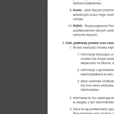
Gościa/Użytkownika.
- zbiór danych przech
Konto
składanych przez niego reze
umowy.
- Rozporządzenie Parl
RODO
przetwarzaniem danych osobo
ochronie danych).
Cele, podstawy prawne oraz czas
W celu realizacji Umowy naj
informacje dotyczące u
cookies lub innych podo
aktywności na Stronie,
informacje o geolokaliza
wykorzystywana w celu d
dane osobowe Użytkowni
lub inne dane osobowe,
Administrator.
Informacje te nie zawierają 
w związku z tym Administrat
Dane te są przetwarzane zgodn
Regulaminem oraz zgodnie z a