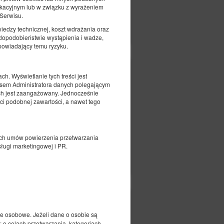
ikacyjnym lub w związku z wyrażeniem
 Serwisu.
czegóły
Dostępność
iedzy technicznej, koszt wdrażania oraz
Pokaż oferty
wdopodobieństwie wystąpienia i wadze,
powiadający temu ryzyku.
185,00 zł
. Wyświetlanie tych treści jest
eresem Administratora danych polegającym
2 osoby / 1 noc
nych jest zaangażowany. Jednocześnie
ci podobnej zawartości, a nawet tego
ch umów powierzenia przetwarzania
sługi marketingowej i PR.
czegóły
Dostępność
Pokaż oferty
190,00 zł
ne osobowe. Jeżeli dane o osobie są
2 osoby / 1 noc
 o celach przetwarzania, kategoriach