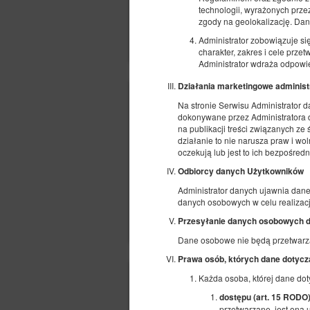
technologii, wyrażonych prz
zgody na geolokalizację. Dan
Administrator zobowiązuje si
charakter, zakres i cele prz
Administrator wdraża odpowie
Działania marketingowe administ
Na stronie Serwisu Administrator 
dokonywane przez Administratora da
na publikacji treści związanych ze
działanie to nie narusza praw i w
oczekują lub jest to ich bezpośred
Odbiorcy danych Użytkowników
Administrator danych ujawnia da
danych osobowych w celu realizacji 
Przesyłanie danych osobowych d
Dane osobowe nie będą przetwarza
Prawa osób, których dane dotycz
Każda osoba, której dane dot
dostępu (art. 15 RODO
przetwarzane, jest ona 