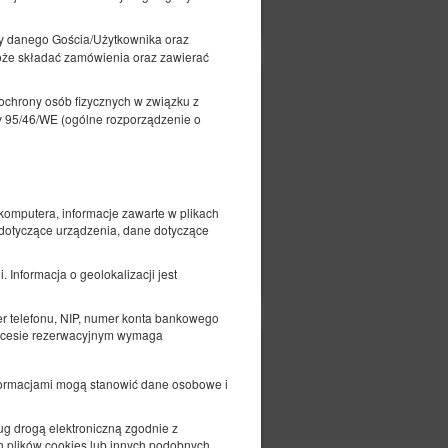
Pokaż oferty
y danego Gościa/Użytkownika oraz
oże składać zamówienia oraz zawierać
159,00 zł
ochrony osób fizycznych w związku z
2 osoby / 1 noc
 95/46/WE (ogólne rozporządzenie o
komputera, informacje zawarte w plikach
 dotyczące urządzenia, dane dotyczące
czegóły
Dostępność
Pokaż oferty
 Informacja o geolokalizacji jest
er telefonu, NIP, numer konta bankowego
procesie rezerwacyjnym wymaga
173,00 zł
2 osoby / 1 noc
nformacjami mogą stanowić dane osobowe i
sług drogą elektroniczną zgodnie z
h plików cookies lub innych podobnych