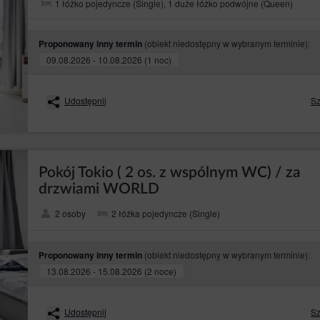
1 łóżko pojedyncze (Single), 1 duże łóżko podwójne (Queen)
ystaniu z plików cookies przez Sklep internetowy bądź dokonać zmian w ustawienia
jednak spowodować niepoprawne działanie strony Serwisu).
mi cookies, należy wybrać z listy poniżej przeglądarkę internetową/ system i post
(obiekt niedostępny w wybranym terminie):
Proponowany inny termin
09.08.2026 - 10.08.2026 (1 noc)
Udostępnij
Sz
Pokój Tokio ( 2 os. z wspólnym WC) / za
drzwiami WORLD
2 osoby
2 łóżka pojedyncze (Single)
ia danych osobowych pochodzących z plików cookies są prawnie uzasadnione int
ości usług, zapewnianiu bezpieczeństwa usług.
ą dwa zasadnicze rodzaje plików cookies: „sesyjne” (session cookies) oraz „stałe”
(obiekt niedostępny w wybranym terminie):
Proponowany inny termin
óre przechowywane są w urządzeniu końcowym Użytkownika Serwisu do czasu wyl
13.08.2026 - 15.08.2026 (2 noce)
przeglądarki internetowej). „Stałe” pliki cookies przechowywane są w urządzen
etrach plików cookies lub do czasu ich usunięcia przez Gościa/Użytkownika.
 są w następujących celach:
Udostępnij
Sz