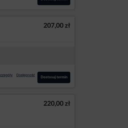
on internetowych, co umożliwia ulepszanie
e musi na każdej podstronie Serwisu
207,00 zł
asowanych materiałów w sieciach
zcza przechowywanie plików cookies w
 Przeglądarka internetowa umożliwia
netowych Sklepu internetowego.
ównież przez współpracujących ze
czegóły
Dostępność
Dostosuj termin
klam dopasowanych do sposobu, w jaki
ownika lub czasie pozostawania na danej
ystania z plików cookies wykorzystywane w
220,00 zł
lam dopasowanych do sposobu, w jaki Gość/
ie pozostawania na danej stronie.
ść/Użytkownik może przeglądać i edytować