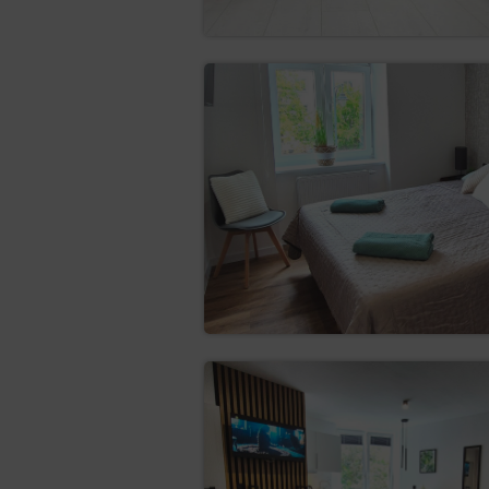
tworzenia statystyk, kt
ich struktury i zawartości
utrzymania sesji Gościa
ponownie wpisywać od n
określania profilu Goś
reklamowych, w szczegó
Oprogramowanie do przegląda
urządzeniu końcowym Gościa/
usunięcie plików cookies. Mo
Ograniczenia stosowania plik
Pliki cookies zamieszczane 
Serwisem reklamodawców ora
Pliki cookies mogą być wykor
Gość/Użytkownik korzysta ze
stronie.
Zalecamy przeczytanie Gościo
statystykach: Polityka ochron
Pliki cookie mogą być wykorz
Użytkownik korzysta z Serwis
W zakresie informacji o pre
informacje wynikające z plik