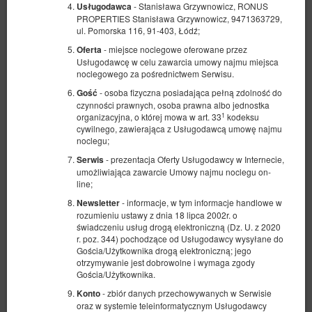
- Stanisława Grzywnowicz, RONUS
Usługodawca
PROPERTIES Stanisława Grzywnowicz, 9471363729,
ul. Pomorska 116, 91-403, Łódź;
- miejsce noclegowe oferowane przez
Oferta
Usługodawcę w celu zawarcia umowy najmu miejsca
noclegowego za pośrednictwem Serwisu.
- osoba fizyczna posiadająca pełną zdolność do
Gość
czynności prawnych, osoba prawna albo jednostka
1
organizacyjna, o której mowa w art. 33
kodeksu
cywilnego, zawierająca z Usługodawcą umowę najmu
noclegu;
- prezentacja Oferty Usługodawcy w Internecie,
Serwis
umożliwiająca zawarcie Umowy najmu noclegu on-
line;
Pokój nr 1 (2 os. z wspólnym WC )
- informacje, w tym informacje handlowe w
Newsletter
rozumieniu ustawy z dnia 18 lipca 2002r. o
Dostępna liczba: 1
świadczeniu usług drogą elektroniczną (Dz. U. z 2020
r. poz. 344) pochodzące od Usługodawcy wysyłane do
2
2 osoby
pow. 14,00 m
1 sypialnia
Gościa/Użytkownika drogą elektroniczną; jego
2 łóżka pojedyncze (Single)
otrzymywanie jest dobrowolne i wymaga zgody
Gościa/Użytkownika.
- zbiór danych przechowywanych w Serwisie
Konto
175,00 zł
oraz w systemie teleinformatycznym Usługodawcy