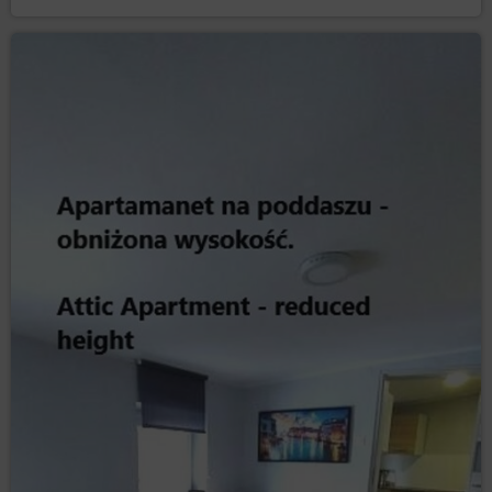
formularzu rejestracyjnym, że Gość/Użytkownik
zapoznał się z Regulaminem i w pełni akceptuje
wszystkie jego postanowienia.
W chwili nadania dostępu do Konta pomiędzy
Usługodawcą, a Gościem/Użytkownikiem zostaje
zawarta na czas nieokreślony umowa o świadczenie
usług drogą elektroniczną dotycząca Konta.
Rejestracja Konta na jednej ze stron Serwisu oznacza
równocześnie rejestrację umożliwiającą dostęp do
pozostałych stron, pod którymi dostępny jest Serwis.
Gość/Użytkownik może wypowiedzieć umowę o
świadczenie usługi drogą elektroniczną w każdym
czasie ze skutkiem natychmiastowym, informując o tym
Usługodawcę za pomocą wiadomości e-mail lub
pisemnie na adres Administratora danych, podany w
dziale I punkcie 2 niniejszej Polityki Prywatności i
Cookies.
Usługodawca ma prawo rozwiązać umowę o
świadczenie usług dotyczącą Konta w przypadku
zaprzestania świadczenia lub przeniesienia usługi
Serwisu na osobę trzecią, naruszenia przez
Gościa/Użytkownika prawa lub postanowień
Regulaminu, a także w przypadku braku aktywności
Gościa/Użytkownika przez okres 6 miesięcy.