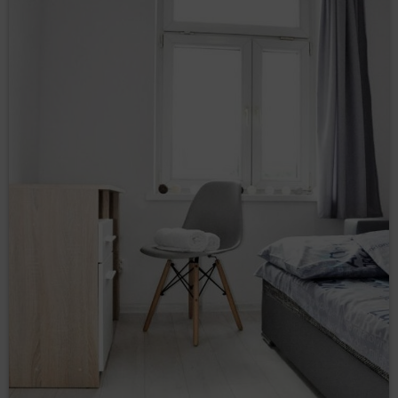
Google, Gość/Użytkownik może przeglądać i edytować
informacje wynikające z plików cookies przy pomocy
narzędzia: https://www.google.com/ads/preferences/.
Na stronie Serwisu są umieszczone wtyczki, które
mogą przekazywać dane Gość/Użytkowników do
Administratorów takich jak, np.:
Facebook
Google
W celu poprawnej realizacji Umowy najmu noclegu na
odległość Administrator może udostępniać dane
Gości/Użytkowników systemom płatności
internetowych. Aktualnie dostępne sposoby płatności
w formie przedpłat w Serwisie dostępne są
https://www.idobooking.com/pl/integracja-z-innymi-
systemami/systemy-platnosci-zintegrowane-z-
idobooking/
.
Newsletter
Gość/Użytkownik może wyrazić zgodę na
otrzymywanie informacji handlowych drogą
elektroniczną, poprzez zaznaczenie odpowiedniej
opcji w formularzu rejestracyjnym lub w terminie
późniejszym w odpowiedniej zakładce. W przypadku
wyrażenia takiej zgody, Gość/Użytkownik otrzymywać