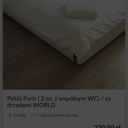
Android
Safari (iOS)
Windows Phone
Podstawą prawną przetwarzania danych osobowych
pochodzących z plików cookies są prawnie
uzasadnione interesy Administratora danych,
polegające na zapewnianiu wysokiej jakości usług,
zapewnianiu bezpieczeństwa usług.
W ramach Serwisu stosowane są dwa zasadnicze
rodzaje plików cookies: „sesyjne” (session cookies)
oraz „stałe” (persistent cookies). Cookies „sesyjne” są
plikami tymczasowymi, które przechowywane są w
urządzeniu końcowym Użytkownika Serwisu do czasu
wylogowania, opuszczenia Serwisu lub wyłączenia
oprogramowania (przeglądarki internetowej). „Stałe”
pliki cookies przechowywane są w urządzeniu
końcowym Gościa/Użytkownika Serwisu przez czas
Pokój Paris ( 2 os. z wspólnym WC) / za
określony w parametrach plików cookies lub do czasu
ich usunięcia przez Gościa/Użytkownika.
drzwiami WORLD
Pliki cookies wykorzystywane są w następujących
2 osoby
1 łóżko podwójne (Double)
celach:
tworzenia statystyk, które pomagają zrozumieć, w