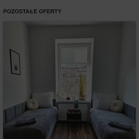
Gość/Użytkownik wyraził zgodę na dostęp
usługodawcy do geolokalizacji. Informacja o
POZOSTAŁE OFERTY
geolokalizacji jest wykorzystywana w celu
dostarczania bardziej dostosowanych ofert
produktów i usług.
dane osobowe Użytkowników: imię, nazwisko,
adres siedziby, adres korespondencyjny, adres e-
mail, numer telefonu, NIP, numer konta
bankowego lub inne dane osobowe, których
podanie jest niezbędne do zrealizowania
zakupu, a których podania w procesie
rezerwacyjnym wymaga Administrator.
Informacje te nie zawierają danych dotyczących
tożsamości Gości/Użytkowników, lecz w połączeniu z
innymi informacjami mogą stanowić dane osobowe i w
związku z tym Administrator obejmuje je pełną
ochroną przysługującą na gruncie RODO.
Dane te są przetwarzane zgodnie z art. 6 ust. 1 lit. b
RODO, w celu realizacji usługi, tj. umowy o
świadczenie usług drogą elektroniczną zgodnie z
Regulaminem oraz zgodnie z art. 6 ust. 1 lit. a RODO,
w związku z wyrażeniem zgody na stosowanie
określonych plików cookies lub innych podobnych
technologii, wyrażonych przez odpowiednie