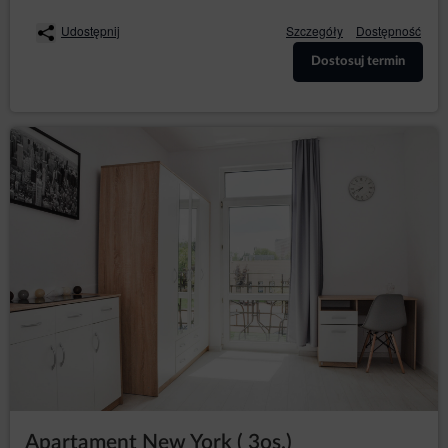
Inspektor Ochrony Danych
Udostępnij
Szczegóły
Dostępność
W każdym przypadku osoba, której dane dotyczą, może
Dostosuj termin
również skontaktować się bezpośrednio z inspektorem
ochrony danych Administratora za pomocą wiadomości e-
mail lub pisemnie na adres Administratora danych, podany
w dziale I punkcie 2 niniejszej Polityki Prywatności i
Cookies.
Zmiany Polityki Prywatności
Polityka prywatności i cookies może być uzupełniana lub
uaktualniana zgodnie z bieżącymi potrzebami
Administratora w celu zapewnienia aktualnej i rzetelnej
informacji Gościom/Użytkownikom.
Cookies
Serwis realizuje funkcje pozyskiwania informacji o
Gościach, Użytkownikach Serwisu i ich zachowaniu w
następujący sposób:
poprzez dobrowolnie wprowadzone w
formularzach informacje w celach wynikających z
funkcji konkretnego formularza;
poprzez zapisywanie w urządzeniach końcowych
pliki cookies (tzw. „
”);
ciasteczka
Apartament New York ( 3os.)