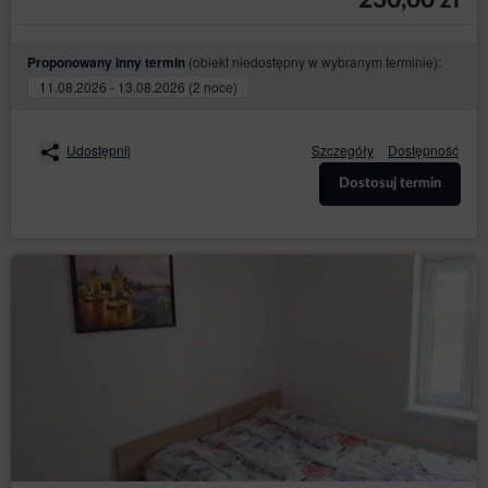
230,00 zł
jaki sposób Gość/Użytkownicy Serwisu
korzystają ze stron internetowych, co umożliwia
ulepszanie ich struktury i zawartości;
(obiekt niedostępny w wybranym terminie):
Proponowany inny termin
utrzymania sesji Gościa/Użytkownika Serwisu
11.08.2026 - 13.08.2026 (2 noce)
(po zalogowaniu), dzięki której Gość/Użytkownik
Serwisu nie musi na każdej podstronie Serwisu
ponownie wpisywać od nowa loginu i hasła;
Udostępnij
Szczegóły
Dostępność
określania profilu Gościa/Użytkownika Serwisu w
celu wyświetlania mu rekomendacji
Dostosuj termin
produktowych i dopasowanych materiałów w
sieciach reklamowych, w szczególności sieci
Google.
Oprogramowanie do przeglądania stron internetowych
(przeglądarka internetowa) zazwyczaj domyślnie
dopuszcza przechowywanie plików cookies w
urządzeniu końcowym Gościa/Użytkownika.
Goście/Użytkownicy mogą dokonać zmiany ustawień
w tym zakresie. Przeglądarka internetowa umożliwia
usunięcie plików cookies. Możliwe jest także
automatyczne blokowanie plików cookies.
Ograniczenia stosowania plików cookies mogą
wpłynąć na niektóre funkcjonalności dostępne na
stronach internetowych Sklepu internetowego.