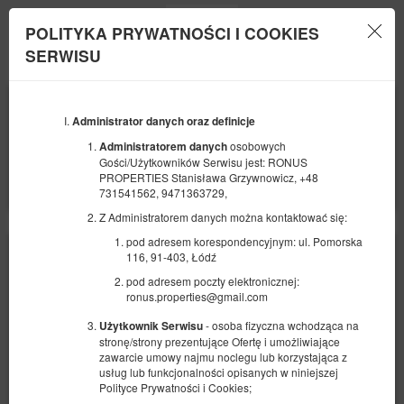
POLITYKA PRYWATNOŚCI I COOKIES
Menu
SERWISU
POCZĄTEK
KONIEC
08
09
SIERPNIA
Administrator danych oraz definicje
SIERPNIA
2026
2026
osobowych
Administratorem danych
Gości/Użytkowników Serwisu jest: RONUS
LICZBA OSÓB
PROPERTIES Stanisława Grzywnowicz, +48
2
FILTRY
731541562, 9471363729,
Z Administratorem danych można kontaktować się:
pod adresem korespondencyjnym: ul. Pomorska
116, 91-403, Łódź
pod adresem poczty elektronicznej:
ronus.properties@gmail.com
- osoba fizyczna wchodząca na
Użytkownik Serwisu
stronę/strony prezentujące Ofertę i umożliwiające
zawarcie umowy najmu noclegu lub korzystająca z
usług lub funkcjonalności opisanych w niniejszej
Polityce Prywatności i Cookies;