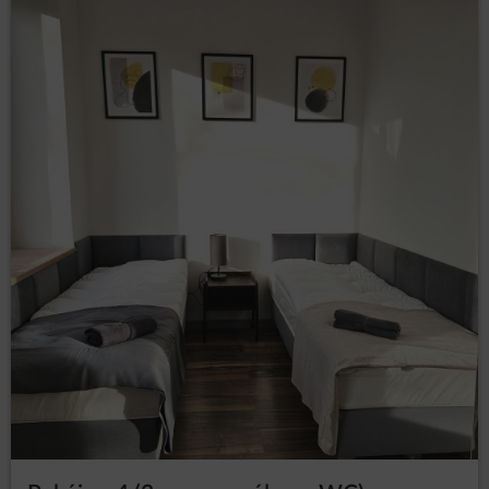
Gości/Użytkowników, Goście/Użytkownicy spodziewają się
otrzymywania treści podobnej zawartości, a nawet tego
oczekują lub jest to ich bezpośrednim celem wizyty na
stronie/stronach Serwisu.
Odbiorcy danych Użytkowników
Administrator danych ujawnia dane osobowe Użytkowników
wyłącznie podmiotom przetwarzającym na mocy zawartych
umów powierzenia przetwarzania danych osobowych w
celu realizacji usług na rzecz Administratora danych, np.
hostingu i obsługi Strony, usługi IT, obsługi marketingowej i
PR.
Przesyłanie danych osobowych do państw trzecich
Dane osobowe nie będą przetwarzane w państwach
trzecich.
Prawa osób, których dane dotyczą
Każda osoba, której dane dotyczą, ma prawo:
– uzyskania od
dostępu (art. 15 RODO)
Administratora danych potwierdzenia, czy
przetwarzane są jej dane osobowe. Jeżeli dane
o osobie są przetwarzane, jest ona uprawniona
do uzyskania dostępu do nich oraz uzyskania
następujących informacji: o celach