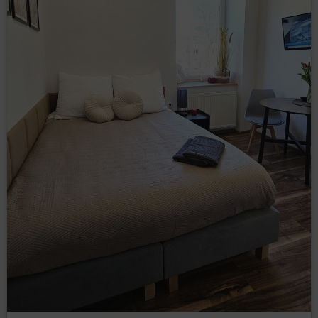
do ograniczenia przetwarzania (art. 18 RODO)
– żądania ograniczenia przetwarzania danych
osobowych, gdy:
osoba, której dane dotyczą, kwestionuje
prawidłowość danych osobowych – na
okres pozwalający Administratorowi danych
sprawdzić prawidłowość tych danych,
przetwarzanie jest niezgodne z prawem, a
osoba, której dane dotyczą, sprzeciwia się
ich usunięciu, żądając ograniczenia ich
wykorzystywania,
Administrator danych nie potrzebuje już
tych danych, ale są one potrzebne osobie,
której dane dotyczą, do ustalenia,
dochodzenia lub obrony roszczeń,
osoba, której dane dotyczą, wniosła
sprzeciw wobec przetwarzania – do czasu
stwierdzenia, czy prawnie uzasadnione
podstawy po stronie administratora są
nadrzędne wobec podstaw sprzeciwu
osoby, której dane dotyczą;
–
do przenoszenia danych (art. 20 RODO)