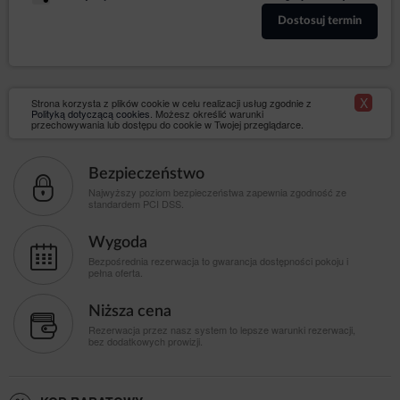
Dostosuj termin
X
Strona korzysta z plików cookie w celu realizacji usług zgodnie z
Polityką dotyczącą cookies
. Możesz określić warunki
przechowywania lub dostępu do cookie w Twojej przeglądarce.
Bezpieczeństwo
Najwyższy poziom bezpieczeństwa zapewnia zgodność ze
standardem PCI DSS.
Wygoda
Bezpośrednia rezerwacja to gwarancja dostępności pokoju i
pełna oferta.
Niższa cena
Rezerwacja przez nasz system to lepsze warunki rezerwacji,
bez dodatkowych prowizji.